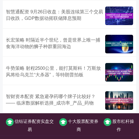
智慧通配资 9月26日收盘：美股连续第三个交易
日收跌，GDP数据动摇联储降息预期
长宏策略 时隔近半个世纪，曾是世界上唯一捕
食海洋动物的狮子种群重回海边
牛势策略 射程2500公里，能打莫斯科！万斯放
风将给乌克兰“大杀器”，等特朗普拍板
智财资本配资 紧急避孕药哪个牌子比较好？
—— 临床数据解析选择_成功率_产品_药物
信钰证券配资实盘交
十大股票配资券
股市杠杆操
易
商
作