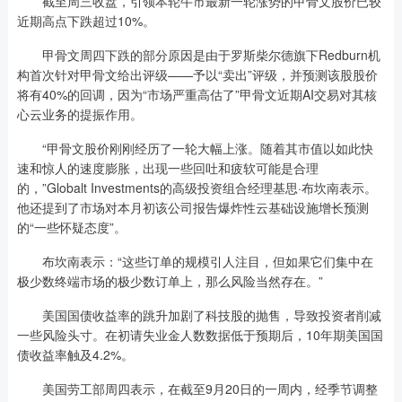
截至周三收盘，引领本轮牛市最新一轮涨势的甲骨文股价已较
近期高点下跌超过10%。
甲骨文周四下跌的部分原因是由于罗斯柴尔德旗下Redburn机
构首次针对甲骨文给出评级——予以“卖出”评级，并预测该股股价
将有40%的回调，因为“市场严重高估了”甲骨文近期AI交易对其核
心云业务的提振作用。
“甲骨文股价刚刚经历了一轮大幅上涨。随着其市值以如此快
速和惊人的速度膨胀，出现一些回吐和疲软可能是合理
的，”Globalt Investments的高级投资组合经理基思·布坎南表示。
他还提到了市场对本月初该公司报告爆炸性云基础设施增长预测
的“一些怀疑态度”。
布坎南表示：“这些订单的规模引人注目，但如果它们集中在
极少数终端市场的极少数订单上，那么风险当然存在。”
美国国债收益率的跳升加剧了科技股的抛售，导致投资者削减
一些风险头寸。在初请失业金人数数据低于预期后，10年期美国国
债收益率触及4.2%。
美国劳工部周四表示，在截至9月20日的一周内，经季节调整