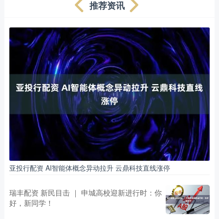
推荐资讯
亚投行配资 AI智能体概念异动拉升 云鼎科技直线涨停
瑞丰配资 新民目击 ｜ 申城高校迎新进行时：你
好，新同学！