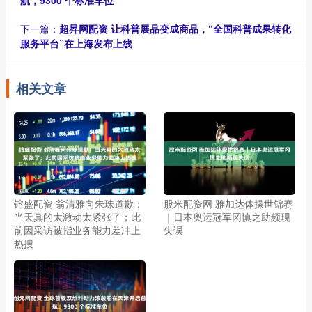
下一篇：
超昇网配资 让科普展品变成商品，“全国科普成果转化
服务平台”在上海发布上线
相关文章
镕盛配资 翁清雅向朱珠道歉：
股米配资网 雅加达体操世锦赛
当天真的太激动太紧张了；此
｜日本奥运冠军冈慎之助频现
前因采访被指业务能力差冲上
失误
热搜