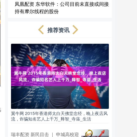
凤凰配资 东华软件：公司目前未直接或间接
持有摩尔线程的股份
推荐资讯
高
翼牛网 2015年香港师太白天佛堂念经，晚上夜店风
流，诈骗知名艺人上千万_释智_寺庙_生活
瑞丰配资 新民目击 ｜ 申城高校迎