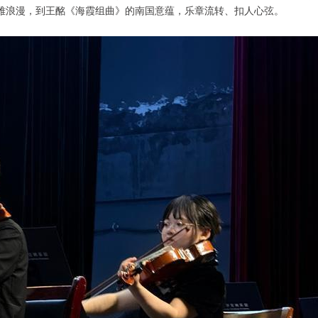
雅浪漫，到王酩《海霞组曲》的南国意蕴，乐章流转、扣人心弦。