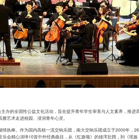
联合主办的全国性公益文化活动，旨在提升青年学生审美与人文素养，推进
高雅艺术走进校园、浸润青年心灵。
情执棒。作为国内高校一流交响乐团，南大交响乐团成立于2000年，26
音乐会精心演绎10首中外经典曲目，从《红旗颂》的雄浑壮阔，到《瑶族