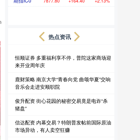
期指IC0
7877.80
+164.40
+2.13%
学
热点资讯
恒顺证券 多重福利享不停，普陀这家商场迎
来开业周年庆
鹿财策略 南京大学“青春向党 曲颂华夏”交响
音乐会走进安顺职院
俊升配资 街心花园的秘密交易竟是电诈“杀
猪盘”
信达配资 内幕交易？特朗普发帖前国际原油
市场异动，有人卖空狂赚