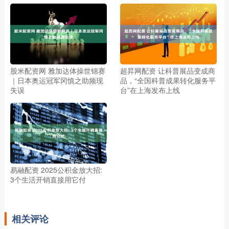
股米配资网 雅加达体操世锦赛
超昇网配资 让科普展品变成商
｜日本奥运冠军冈慎之助频现
品，“全国科普成果转化服务平
失误
台”在上海发布上线
易融配资 2025公积金放大招:
3个生活开销直接用它付
相关评论