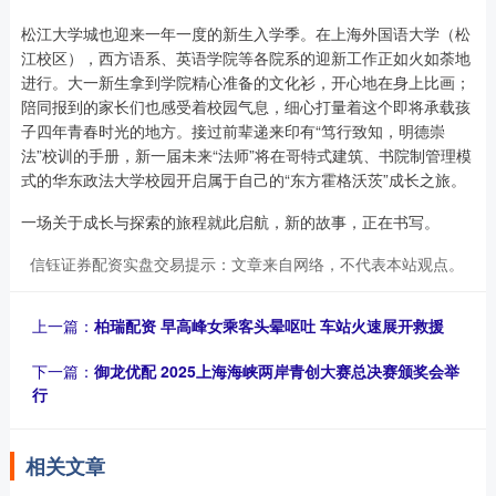
松江大学城也迎来一年一度的新生入学季。在上海外国语大学（松
江校区），西方语系、英语学院等各院系的迎新工作正如火如荼地
进行。大一新生拿到学院精心准备的文化衫，开心地在身上比画；
陪同报到的家长们也感受着校园气息，细心打量着这个即将承载孩
子四年青春时光的地方。接过前辈递来印有“笃行致知，明德崇
法”校训的手册，新一届未来“法师”将在哥特式建筑、书院制管理模
式的华东政法大学校园开启属于自己的“东方霍格沃茨”成长之旅。
一场关于成长与探索的旅程就此启航，新的故事，正在书写。
信钰证券配资实盘交易提示：文章来自网络，不代表本站观点。
上一篇：
柏瑞配资 早高峰女乘客头晕呕吐 车站火速展开救援
下一篇：
御龙优配 2025上海海峡两岸青创大赛总决赛颁奖会举
行
相关文章