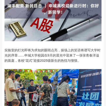
实验室的灯光即将为求知的眼睛点亮，操场上的笑语将谱写大学时
光的序章……申城大学校园在9月的晨光中迎来了一张张青春洋溢
的面庞，各校“花式”迎接2025级新生的热忱与憧憬。