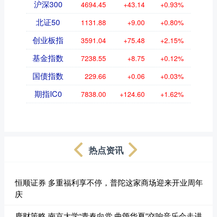
沪深300
4694.45
+43.14
+0.93%
北证50
1131.88
+9.00
+0.80%
创业板指
3591.04
+75.48
+2.15%
基金指数
7238.55
+8.75
+0.12%
国债指数
229.66
+0.06
+0.03%
期指IC0
7838.00
+124.60
+1.62%
热点资讯
恒顺证券 多重福利享不停，普陀这家商场迎来开业周年
庆
鹿财策略 南京大学“青春向党 曲颂华夏”交响音乐会走进