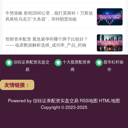
牛势策略 射程2500公里，能打莫斯科！万斯放
风将给乌克兰“大杀器”，等特朗普拍板
智财资本配资 紧急避孕药哪个牌子比较好？
—— 临床数据解析选择_成功率_产品_药物
信钰证券配资实盘交
十大股票配资券
股市杠杆操
易
商
作
友情链接：
Powered by
信钰证券配资实盘交易
RSS地图
HTML地图
Copyright
© 2023-2025