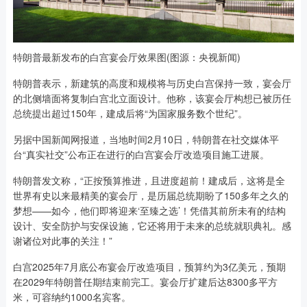
特朗普最新发布的白宫宴会厅效果图(图源：央视新闻)
特朗普表示，新建筑的高度和规模将与历史白宫保持一致，宴会厅
的北侧墙面将复制白宫北立面设计。他称，该宴会厅构想已被历任
总统提出超过150年，建成后将“为国家服务数个世纪”。
另据中国新闻网报道，当地时间2月10日，特朗普在社交媒体平
台“真实社交”公布正在进行的白宫宴会厅改造项目施工进展。
特朗普发文称，“正按预算推进，且进度超前！建成后，这将是全
世界有史以来最精美的宴会厅，是历届总统期盼了150多年之久的
梦想——如今，他们即将迎来‘至臻之选’！凭借其前所未有的结构
设计、安全防护与安保设施，它还将用于未来的总统就职典礼。感
谢诸位对此事的关注！”
白宫2025年7月底公布宴会厅改造项目，预算约为3亿美元，预期
在2029年特朗普任期结束前完工。宴会厅扩建后达8300多平方
米，可容纳约1000名宾客。