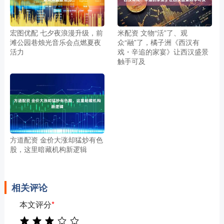
宏图优配 七夕夜浪漫升级，前
米配资 文物“活”了、观
滩公园巷烛光音乐会点燃夏夜
众“融”了，橘子洲《西汉有
活力
戏・辛追的家宴》让西汉盛景
触手可及
方道配资 金价大涨却猛炒有色
股，这里暗藏机构新逻辑
相关评论
本文评分
*