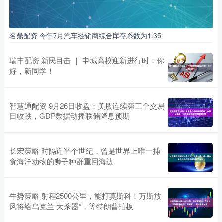
名鼎配资 今年7月汽车经销商综合库存系数为1.35
瑞丰配资 新民目击 ｜ 申城高校迎新进行时：你
好，新同学！
智慧通配资 9月26日收盘：美股连续第三个交易
日收跌，GDP数据动摇联储降息预期
长宏策略 时隔近半个世纪，曾是世界上唯一捕
食海洋动物的狮子种群重回海边
牛势策略 射程2500公里，能打莫斯科！万斯放
风将给乌克兰“大杀器”，等特朗普拍板