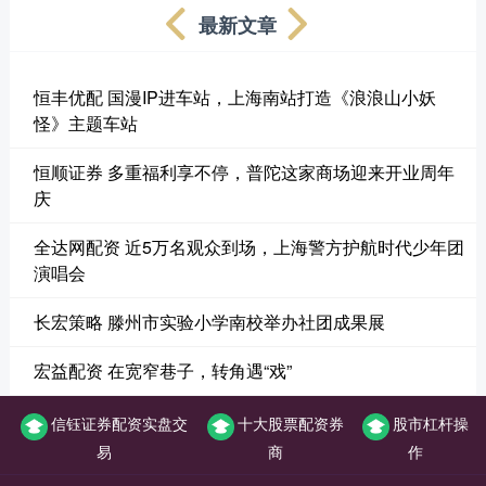
最新文章
恒丰优配 国漫IP进车站，上海南站打造《浪浪山小妖
怪》主题车站
恒顺证券 多重福利享不停，普陀这家商场迎来开业周年
庆
全达网配资 近5万名观众到场，上海警方护航时代少年团
演唱会
长宏策略 滕州市实验小学南校举办社团成果展
宏益配资 在宽窄巷子，转角遇“戏”
信钰证券配资实盘交
十大股票配资券
股市杠杆操
易
商
作