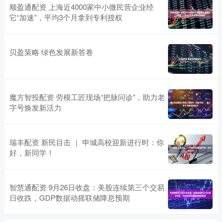
顺盈通配资 上海近4000家中小微民营企业经
它“加速”，平均3个月拿到专利授权
贝盈策略 绿色发展新答卷
魔方智投配资 劳模工匠现场“把脉问诊”，助力老
字号焕发新活力
瑞丰配资 新民目击 ｜ 申城高校迎新进行时：你
好，新同学！
智慧通配资 9月26日收盘：美股连续第三个交易
日收跌，GDP数据动摇联储降息预期