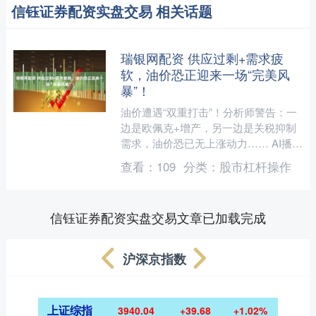
信钰证券配资实盘交易 相关话题
瑞银网配资 供应过剩+需求疲
软，油价恐正迎来一场“完美风
暴”！
油价遭遇“双重打击”！分析师警告：一
边是欧佩克+增产，另一边是关税抑制
需求，油价恐已无上涨动力…… AI播
客：换个方式听新闻下载mp3 音频由扣
查看：
109
分类：
股市杠杆操作
子空间生成 路透....
信钰证券配资实盘交易文章已加载完成
沪深京指数
上证综指
3940.04
+39.68
+1.02%