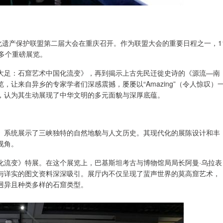
文化遗产保护联盟第二届大会在重庆召开。作为联盟大会的重要日程之一，1
多个重磅展览。
大足：石窟艺术中国化流变》，再到揭示上古先民迁徙史诗的《源流—南
让来自异乡的专家学者们深感震撼，屡屡以“Amazing”（令人惊叹）
，认为其生动展现了中华文明的多元面貌与深厚底蕴。
》系统展示了三峡独特的自然地貌与人文历史。其现代化的展陈设计和丰
视角。
化流变》特展。在这个展览上，巴基斯坦考古与博物馆局局长阿曼·乌拉表
与详实的图文资料深深吸引。展厅内不仅呈现了蜚声世界的莫高窟艺术，
迥异且种类多样的石窟类型。