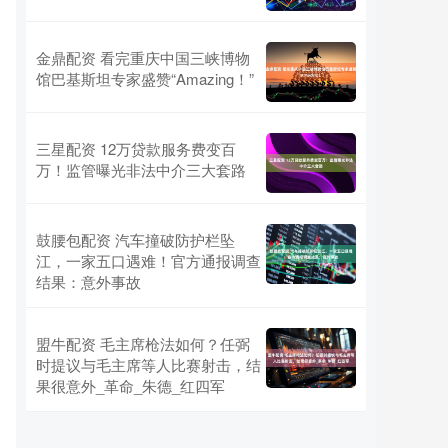
金鼎配资 看完重庆中国三峡博物
馆巴基斯坦专家盛赞“Amazing！”
三星配资 12万贷款服务费变百
万！监管曝光非法中介三大套路
鼓腰包配资 汽车撞破防护栏坠
江，一家五口遇难！官方通报调查
结果：意外事故
盟牛配资 毛主席枪法如何？任弼
时提议与毛主席等人比赛射击，结
果很意外_革命_朱德_红四军