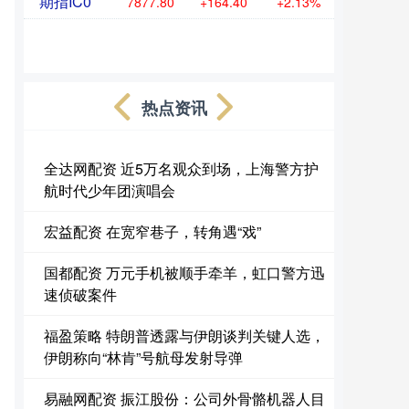
期指IC0
7877.80
+164.40
+2.13%
热点资讯
全达网配资 近5万名观众到场，上海警方护
航时代少年团演唱会
宏益配资 在宽窄巷子，转角遇“戏”
国都配资 万元手机被顺手牵羊，虹口警方迅
速侦破案件
福盈策略 特朗普透露与伊朗谈判关键人选，
伊朗称向“林肯”号航母发射导弹
易融网配资 振江股份：公司外骨骼机器人目