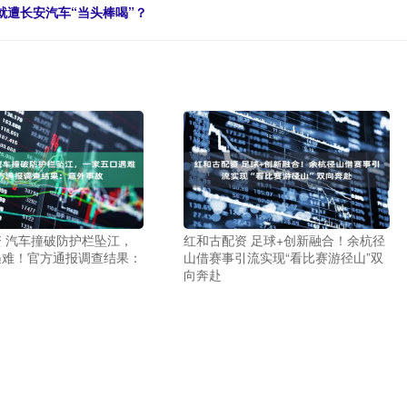
就遭长安汽车“当头棒喝”？
 汽车撞破防护栏坠江，
红和古配资 足球+创新融合！余杭径
遇难！官方通报调查结果：
山借赛事引流实现“看比赛游径山”双
向奔赴