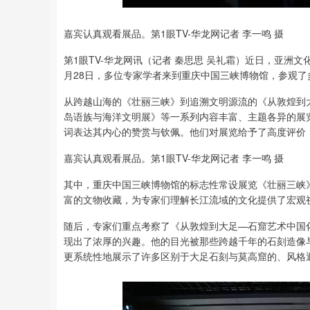
嘉宾认真观看展品。第1眼TV-华龙网记者 李一鸣 摄
第1眼TV-华龙网讯（记者 秦思思 吴礼霜）近日，亚洲
月28日，多位专家学者来到重庆中国三峡博物馆，参观了
从跨越山海的《壮丽三峡》到追溯文明源流的《从敦煌到
岛语族与海洋文明展》等一系列内容丰富、主题各异的展览，
词表达其内心的赞赏与钦佩。他们对展览给予了高度评价
嘉宾认真观看展品。第1眼TV-华龙网记者 李一鸣 摄
其中，重庆中国三峡博物馆的标志性常设展览《壮丽三峡
富的文物收藏，为专家们理解长江流域的文化提供了宏观
随后，专家们重点考察了《从敦煌到大足—石窟艺术中国
现出了浓厚的兴趣。他的目光被那些跨越千年的石刻造像
更系统性地展示了许多区别于大足石刻与莫高窟的、风格