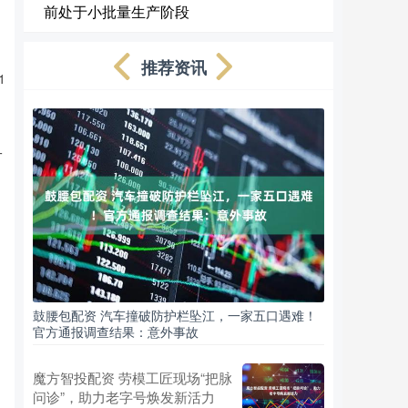
前处于小批量生产阶段
推荐资讯
1
一
鼓腰包配资 汽车撞破防护栏坠江，一家五口遇难！
官方通报调查结果：意外事故
魔方智投配资 劳模工匠现场“把脉
问诊”，助力老字号焕发新活力