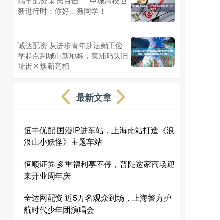
瑞丰配资 新民目击 ｜ 申城高校迎
新进行时：你好，新同学！
诚达配资 从进步青年赴法勤工俭
学起点到城市新地标，黄浦码头旧
址街区焕新亮相
最新文章
恒丰优配 国漫IP进车站，上海南站打造《浪
浪山小妖怪》主题车站
恒顺证券 多重福利享不停，普陀这家商场迎
来开业周年庆
全达网配资 近5万名观众到场，上海警方护
航时代少年团演唱会