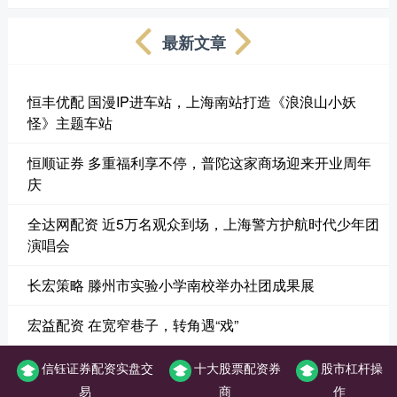
最新文章
恒丰优配 国漫IP进车站，上海南站打造《浪浪山小妖
怪》主题车站
恒顺证券 多重福利享不停，普陀这家商场迎来开业周年
庆
全达网配资 近5万名观众到场，上海警方护航时代少年团
演唱会
长宏策略 滕州市实验小学南校举办社团成果展
宏益配资 在宽窄巷子，转角遇“戏”
信钰证券配资实盘交
十大股票配资券
股市杠杆操
易
商
作