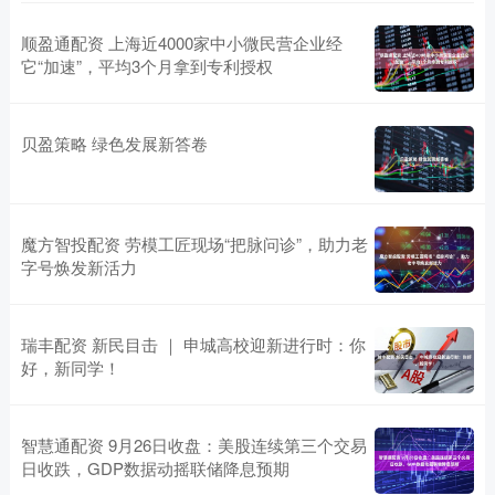
顺盈通配资 上海近4000家中小微民营企业经
它“加速”，平均3个月拿到专利授权
贝盈策略 绿色发展新答卷
魔方智投配资 劳模工匠现场“把脉问诊”，助力老
字号焕发新活力
瑞丰配资 新民目击 ｜ 申城高校迎新进行时：你
好，新同学！
智慧通配资 9月26日收盘：美股连续第三个交易
日收跌，GDP数据动摇联储降息预期