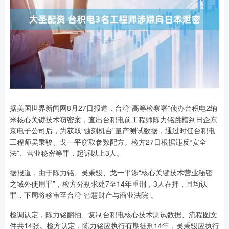
据美国世界新闻网8月27日报道，台湾“高等检察署”侦办台积电2纳
米核心关键技术窃密案，查出台积电前工程师陈力铭跳槽到日企东
京电子公司后，为获取“蚀刻机台”量产测试数据，通过时任台积电
工程师吴秉骏、戈一平窃取参数配方。检方27日根据违反“安全
法”、营业秘密等罪，起诉以上3人。
据报道，由于陈力铭、吴秉骏、戈一平涉“核心关键技术营业秘密
之域外使用罪”，检方分别求处7至14年重刑，3人在押，且均认
罪，下周将移审至台湾“智慧财产与商业法院”。
检调认定，陈力铭翻拍、复制台积电核心技术测试数据、流程图文
件共14张。检方认定，陈力铭应执行有期徒刑14年，吴秉骏应执行