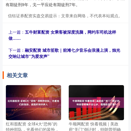
有期徒刑9年，戈一平应处有期徒刑7年。
信钰证券配资实盘交易提示：文章来自网络，不代表本站观点。
上一篇：
五牛财富配资 女乘客被深度洗脑，网约车司机这样
做……
下一篇：
融安配资 城市笙歌｜前滩七夕音乐会浪漫上演，烛光
交响让城市“为爱发声”
相关文章
红和股配资 全球4大“恐怖”的
牛顺网配资 快看视频 | 美政
特种部队，光看他们的装扮，
府“关门”倒计时，特朗普明确