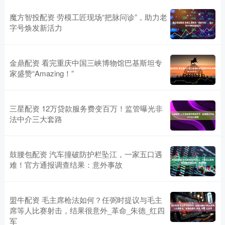
魔方智投配资 劳模工匠现场“把脉问诊”，助力老
字号焕发新活力
金鼎配资 看完重庆中国三峡博物馆巴基斯坦专
家盛赞“Amazing！”
三星配资 12万贷款服务费变百万！监管曝光非
法中介三大套路
鼓腰包配资 汽车撞破防护栏坠江，一家五口遇
难！官方通报调查结果：意外事故
盟牛配资 毛主席枪法如何？任弼时提议与毛主
席等人比赛射击，结果很意外_革命_朱德_红四
军