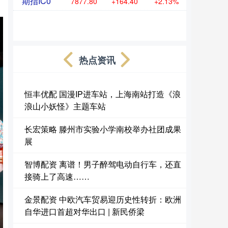
期指IC0
7877.80
+164.40
+2.13%
热点资讯
恒丰优配 国漫IP进车站，上海南站打造《浪
浪山小妖怪》主题车站
长宏策略 滕州市实验小学南校举办社团成果
展
智博配资 离谱！男子醉驾电动自行车，还直
接骑上了高速……
金景配资 中欧汽车贸易迎历史性转折：欧洲
自华进口首超对华出口 | 新民侨梁