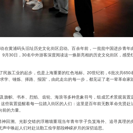
活动在黄浦码头旧址历史文化街区启动。百余年前，一批批中国进步青年
9月30日，30名中外游客深度阅读这一焕新亮相的历史文化街区，感受
民族工业的起步，也是上海重要的红色地标。20世纪初，6批次共650
“求学、锤炼、择路、报国”，由此走出的每一步，都见证了老一辈革命家
及旗帜、书本、烈焰、齿轮、海浪等多种意象符号，组成艺术景观装置
汇。这些装置提醒着每一位踏入街区的人们：这里是百年前无数革命先贤赴
向前的力量。
精神回溯。光影交错的浮雕墙重现当年青年学子负笈海外、追寻真理的
无声中唤起人们对赴法勤工俭学那段峥嵘岁月的深切追思。