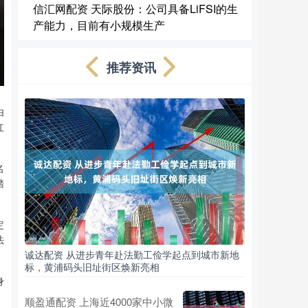
信汇网配资 天际股份：公司具备LiFSI的生
产能力，目前有小规模生产
推荐资讯
由
红
名
踏
定
法
诚达配资 从进步青年赴法勤工俭学起点到城市新地
标，黄浦码头旧址街区焕新亮相
身
顺盈通配资 上海近4000家中小微