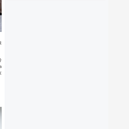
鼓
导
a
在
。