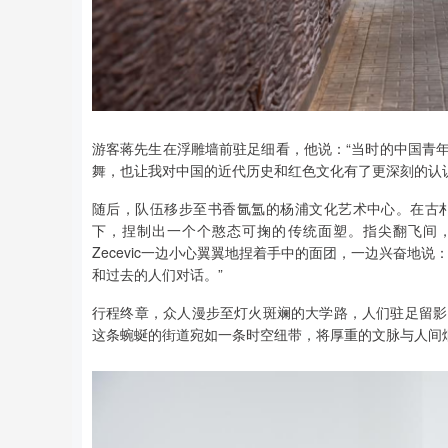
游客蒋先生在浮雕墙前驻足细看，他说：“当时的中国青
舞，也让我对中国的近代历史和红色文化有了更深刻的认识
随后，队伍移步至书香氤氲的杨浦文化艺术中心。在古
下，捏制出一个个憨态可掬的传统面塑。指尖翻飞间，不仅
Zecevic一边小心翼翼地捏着手中的面团，一边兴奋地
和过去的人们对话。”
行程终章，众人漫步至灯火斑斓的大学路，人们驻足留影
这条蜿蜒的街道宛如一条时空纽带，将厚重的文脉与人间