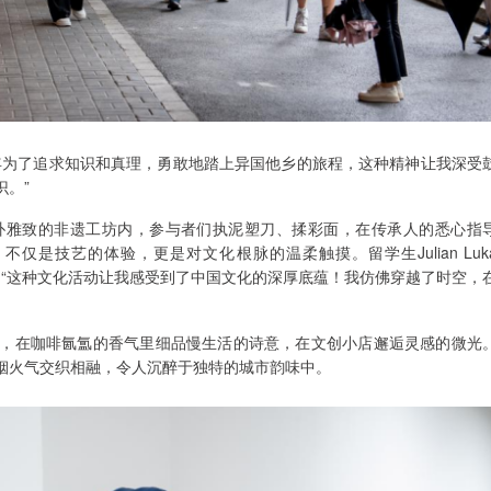
年为了追求知识和真理，勇敢地踏上异国他乡的旅程，这种精神让我深受
。”
朴雅致的非遗工坊内，参与者们执泥塑刀、揉彩面，在传承人的悉心指
是技艺的体验，更是对文化根脉的温柔触摸。留学生Julian Luk
说：“这种文化活动让我感受到了中国文化的深厚底蕴！我仿佛穿越了时空，
，在咖啡氤氲的香气里细品慢生活的诗意，在文创小店邂逅灵感的微光
烟火气交织相融，令人沉醉于独特的城市韵味中。